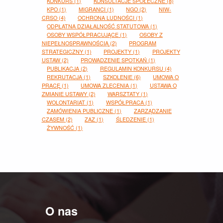
KONKURS
(1)
KONSULTACJE SPOŁECZNE
(8)
KPO
(1)
MIGRANCI
(1)
NGO
(2)
NIW-
CRSO
(4)
OCHRONA LUDNOŚCI
(1)
ODPŁATNA DZIAŁALNOŚĆ STATUTOWA
(1)
OSOBY WSPÓŁPRACUJĄCE
(1)
OSOBY Z
NIEPEŁNOSPRAWNOŚCIĄ
(2)
PROGRAM
STRATEGICZNY
(1)
PROJEKTY
(1)
PROJEKTY
USTAW
(2)
PROWADZENIE SPOTKAŃ
(1)
PUBLIKACJA
(2)
REGULAMIN KONKURSU
(4)
REKRUTACJA
(1)
SZKOLENIE
(6)
UMOWA O
PRACĘ
(1)
UMOWA ZLECENIA
(1)
USTAWA O
ZMIANIE USTAWY
(2)
WARSZTATY
(1)
WOLONTARIAT
(1)
WSPÓŁPRACA
(1)
ZAMÓWIENIA PUBLICZNE
(1)
ZARZĄDZANIE
CZASEM
(2)
ZAZ
(1)
ŚLEDZENIE
(1)
ŻYWNOŚĆ
(1)
O nas