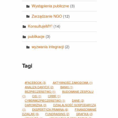
Wystąpienia publiczne
(3)
Zarządzanie NGO
(12)
KonsultujeMY!
(14)
publikacje
(3)
wyzwania integracji
(2)
Tagi
#FACEBOOK
(3)
AKTYWNOŚĆ ZAWODOWA
(1)
ANALIZA DANYCH
(2)
BANKI
(1)
BEZPIECZEŃSTWO
(1)
BUDOWANIE ZESPOŁU
(1)
CIS
(1)
CRBR
(1)
CYBERBEZPIECZEŃSTWO
(1)
DANE
(2)
DAROWIZNA
(3)
DZIAŁALNOŚĆ GOSPODARCZA
(1)
EKSPERTYZA PRAWNA
(6)
FINANSOWANIE
DZIAŁAŃ
(6)
FUNDRAISING
(2)
GRAFIKA
(2)