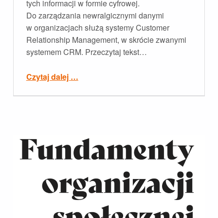
tych informacji w formie cyfrowej.
Do zarządzania newralgicznymi danymi
w organizacjach służą systemy Customer
Relationship Management, w skrócie zwanymi
systemem CRM. Przeczytaj tekst…
“Jak wdrożyć CRM w organizacji pozarządowej?”
Czytaj dalej
…