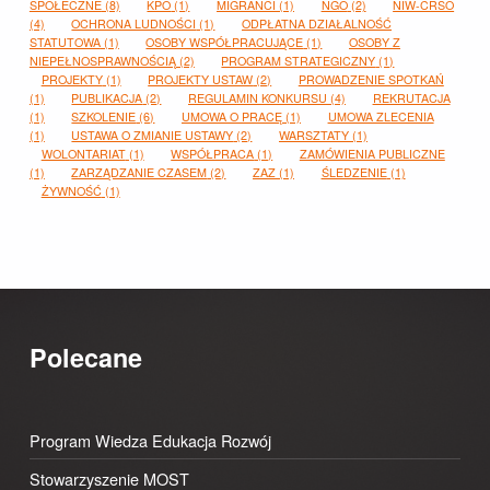
SPOŁECZNE
(8)
KPO
(1)
MIGRANCI
(1)
NGO
(2)
NIW-CRSO
(4)
OCHRONA LUDNOŚCI
(1)
ODPŁATNA DZIAŁALNOŚĆ
STATUTOWA
(1)
OSOBY WSPÓŁPRACUJĄCE
(1)
OSOBY Z
NIEPEŁNOSPRAWNOŚCIĄ
(2)
PROGRAM STRATEGICZNY
(1)
PROJEKTY
(1)
PROJEKTY USTAW
(2)
PROWADZENIE SPOTKAŃ
(1)
PUBLIKACJA
(2)
REGULAMIN KONKURSU
(4)
REKRUTACJA
(1)
SZKOLENIE
(6)
UMOWA O PRACĘ
(1)
UMOWA ZLECENIA
(1)
USTAWA O ZMIANIE USTAWY
(2)
WARSZTATY
(1)
WOLONTARIAT
(1)
WSPÓŁPRACA
(1)
ZAMÓWIENIA PUBLICZNE
(1)
ZARZĄDZANIE CZASEM
(2)
ZAZ
(1)
ŚLEDZENIE
(1)
ŻYWNOŚĆ
(1)
Polecane
Program Wiedza Edukacja Rozwój
Stowarzyszenie MOST