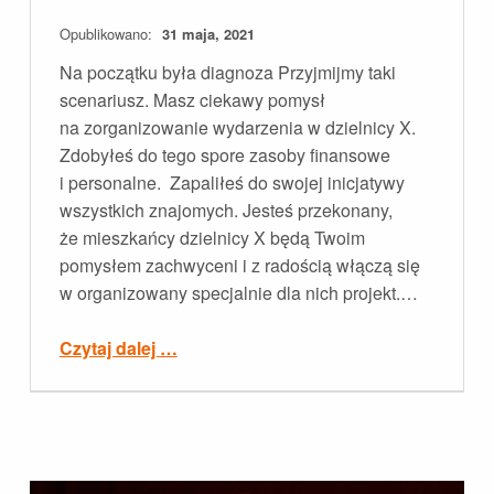
Opublikowano:
31 maja, 2021
Na początku była diagnoza Przyjmijmy taki
scenariusz. Masz ciekawy pomysł
na zorganizowanie wydarzenia w dzielnicy X.
Zdobyłeś do tego spore zasoby finansowe
i personalne. Zapaliłeś do swojej inicjatywy
wszystkich znajomych. Jesteś przekonany,
że mieszkańcy dzielnicy X będą Twoim
pomysłem zachwyceni i z radością włączą się
w organizowany specjalnie dla nich projekt.…
“„Każda podróż zaczyna się od pierwszego kroku”. Diagnoza społeczna jako wektor zmiany.”
Czytaj dalej
…