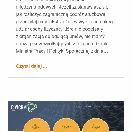
międzynarodowych. Jeżeli zastanawiasz się,
jak rozliczyć zagraniczną podróż służbową
przeczytaj cały tekst. Jeżeli w wyjazdach biorą
udział osoby fizyczne, które nie podpisały
z organizacją delegującą umów, nie mamy
obowiązków wynikających z rozporządzenia
Ministra Pracy i Polityki Społecznej z dnia…
“Jak rozliczyć zagraniczną podróż służbową wolontariusza?”
Czytaj dalej
…