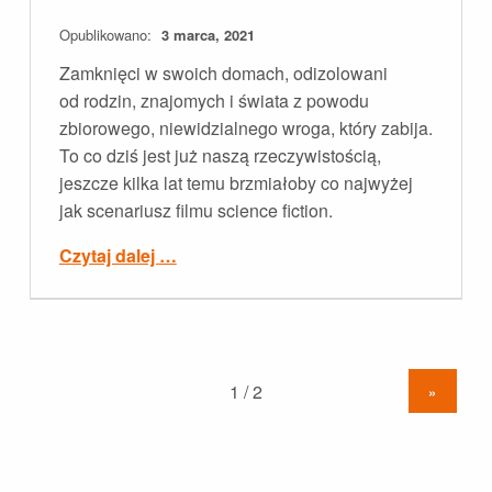
Opublikowano:
3 marca, 2021
Zamknięci w swoich domach, odizolowani
od rodzin, znajomych i świata z powodu
zbiorowego, niewidzialnego wroga, który zabija.
To co dziś jest już naszą rzeczywistością,
jeszcze kilka lat temu brzmiałoby co najwyżej
jak scenariusz filmu science fiction.
Czytaj dalej
…
“O nowym porządku świata i efekcie czarnego łabędzia – jak zorganizować sobie życie w czasach pandemii i jak walczyć ze stresem.”
»