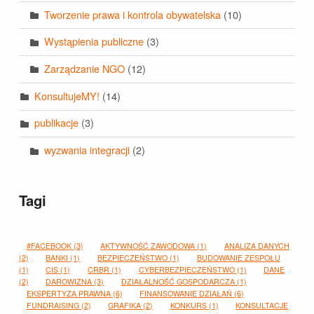
Tworzenie prawa i kontrola obywatelska
(10)
Wystąpienia publiczne
(3)
Zarządzanie NGO
(12)
KonsultujeMY!
(14)
publikacje
(3)
wyzwania integracji
(2)
Tagi
#FACEBOOK
(3)
AKTYWNOŚĆ ZAWODOWA
(1)
ANALIZA DANYCH
(2)
BANKI
(1)
BEZPIECZEŃSTWO
(1)
BUDOWANIE ZESPOŁU
(1)
CIS
(1)
CRBR
(1)
CYBERBEZPIECZEŃSTWO
(1)
DANE
(2)
DAROWIZNA
(3)
DZIAŁALNOŚĆ GOSPODARCZA
(1)
EKSPERTYZA PRAWNA
(6)
FINANSOWANIE DZIAŁAŃ
(6)
FUNDRAISING
(2)
GRAFIKA
(2)
KONKURS
(1)
KONSULTACJE