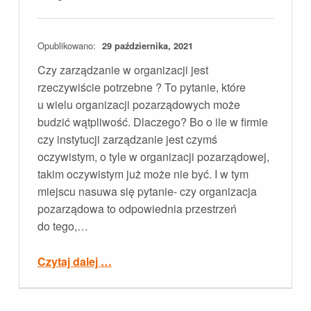
Opublikowano:
29 października, 2021
Czy zarządzanie w organizacji jest
rzeczywiście potrzebne ? To pytanie, które
u wielu organizacji pozarządowych może
budzić wątpliwość. Dlaczego? Bo o ile w firmie
czy instytucji zarządzanie jest czymś
oczywistym, o tyle w organizacji pozarządowej,
takim oczywistym już może nie być. I w tym
miejscu nasuwa się pytanie- czy organizacja
pozarządowa to odpowiednia przestrzeń
do tego,…
“Zarządzanie w organizacji – wymysł czy konieczność?”
Czytaj dalej
…