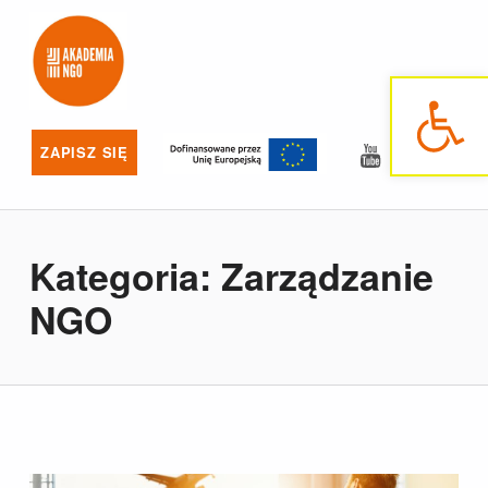
Akademia NGO
NAJLEPSZE SZKOLENIA DLA NGO
Otwórz pasek narzędzi
YouTube
Facebo
ZAPISZ SIĘ
Kategoria:
Zarządzanie
NGO