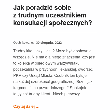
Jak poradzić sobie
z trudnym uczestnikiem
konsultacji społecznych?
Opublikowano:
30 sierpnia, 2022
Trudny klient czyli jaki ? Może być dosłownie
wszędzie. Nie ma dla niego znaczenia, czy jest
to kolejka w osiedlowym warzywniaku,
poczekalnia w przychodni lekarskiej, dworzec
PKP czy Urząd Miasta. Osobnik ten bytuje
na każdej szerokości geograficznej. Brzmi jak
fragment filmu przyrodniczego ? Spokojnie,
to „tylko” trudny klient. Niech pierwszy…
“Jak poradzić sobie z trudnym uczestnikiem konsultacji społecznych?”
Czytaj dalej
…