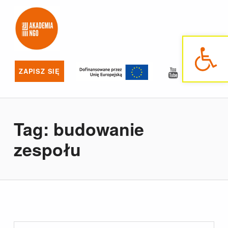
Akademia NGO
NAJLEPSZE SZKOLENIA DLA NGO
Otwórz pasek narzędzi
YouTube
Facebo
ZAPISZ SIĘ
Tag:
budowanie
zespołu