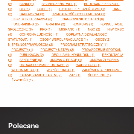
(2)
BANKI
(1)
BEZPIECZEŃSTWO
(1)
BUDOWANIE ZESPOŁU
(1)
CIS
(1)
CRBR
(1)
CYBERBEZPIECZEŃSTWO
(1)
DANE
(2)
DAROWIZNA
(3)
DZIAŁALNOŚĆ GOSPODARCZA
(1)
EKSPERTYZA PRAWNA
(6)
FINANSOWANIE DZIAŁAŃ
(6)
FUNDRAISING
(2)
GRAFIKA
(2)
KONKURS
(1)
KONSULTACJE
SPOŁECZNE
(8)
KPO
(1)
MIGRANCI
(1)
NGO
(2)
NIW-CRSO
(4)
OCHRONA LUDNOŚCI
(1)
ODPŁATNA DZIAŁALNOŚĆ
STATUTOWA
(1)
OSOBY WSPÓŁPRACUJĄCE
(1)
OSOBY Z
NIEPEŁNOSPRAWNOŚCIĄ
(2)
PROGRAM STRATEGICZNY
(1)
PROJEKTY
(1)
PROJEKTY USTAW
(2)
PROWADZENIE SPOTKAŃ
(1)
PUBLIKACJA
(2)
REGULAMIN KONKURSU
(4)
REKRUTACJA
(1)
SZKOLENIE
(6)
UMOWA O PRACĘ
(1)
UMOWA ZLECENIA
(1)
USTAWA O ZMIANIE USTAWY
(2)
WARSZTATY
(1)
WOLONTARIAT
(1)
WSPÓŁPRACA
(1)
ZAMÓWIENIA PUBLICZNE
(1)
ZARZĄDZANIE CZASEM
(2)
ZAZ
(1)
ŚLEDZENIE
(1)
ŻYWNOŚĆ
(1)
Polecane