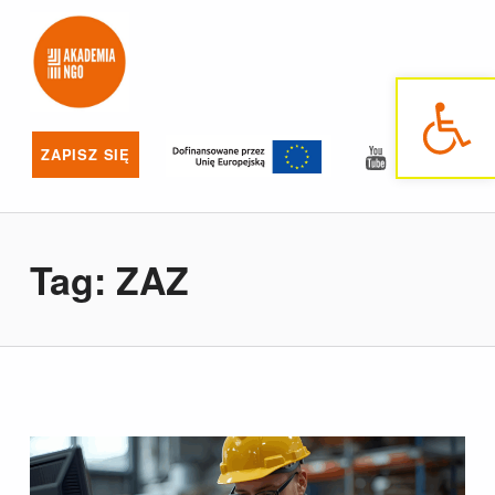
Akademia NGO
NAJLEPSZE SZKOLENIA DLA NGO
Otwórz pasek narzędzi
YouTube
Facebo
ZAPISZ SIĘ
Tag:
ZAZ