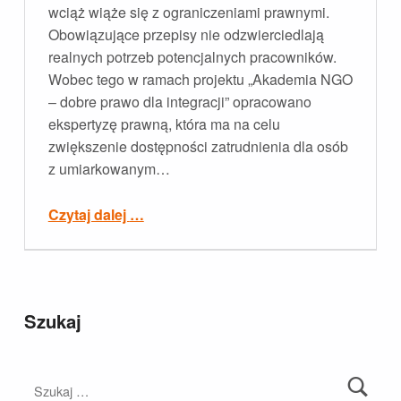
wciąż wiąże się z ograniczeniami prawnymi.
Obowiązujące przepisy nie odzwierciedlają
realnych potrzeb potencjalnych pracowników.
Wobec tego w ramach projektu „Akademia NGO
– dobre prawo dla integracji” opracowano
ekspertyzę prawną, która ma na celu
zwiększenie dostępności zatrudnienia dla osób
z umiarkowanym…
“Zatrudnienie w ZAZ wymaga zmian – ekspertyza prawna Akademii NGO”
Czytaj dalej
…
Szukaj
Szukaj: