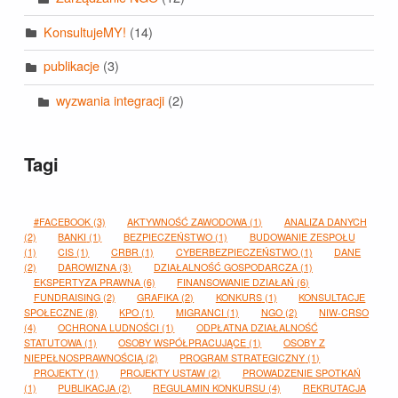
KonsultujeMY!
(14)
publikacje
(3)
wyzwania integracji
(2)
Tagi
#FACEBOOK
(3)
AKTYWNOŚĆ ZAWODOWA
(1)
ANALIZA DANYCH
(2)
BANKI
(1)
BEZPIECZEŃSTWO
(1)
BUDOWANIE ZESPOŁU
(1)
CIS
(1)
CRBR
(1)
CYBERBEZPIECZEŃSTWO
(1)
DANE
(2)
DAROWIZNA
(3)
DZIAŁALNOŚĆ GOSPODARCZA
(1)
EKSPERTYZA PRAWNA
(6)
FINANSOWANIE DZIAŁAŃ
(6)
FUNDRAISING
(2)
GRAFIKA
(2)
KONKURS
(1)
KONSULTACJE
SPOŁECZNE
(8)
KPO
(1)
MIGRANCI
(1)
NGO
(2)
NIW-CRSO
(4)
OCHRONA LUDNOŚCI
(1)
ODPŁATNA DZIAŁALNOŚĆ
STATUTOWA
(1)
OSOBY WSPÓŁPRACUJĄCE
(1)
OSOBY Z
NIEPEŁNOSPRAWNOŚCIĄ
(2)
PROGRAM STRATEGICZNY
(1)
PROJEKTY
(1)
PROJEKTY USTAW
(2)
PROWADZENIE SPOTKAŃ
(1)
PUBLIKACJA
(2)
REGULAMIN KONKURSU
(4)
REKRUTACJA