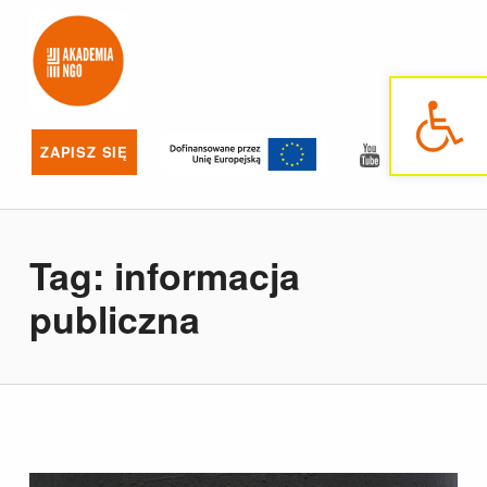
Akademia NGO
NAJLEPSZE SZKOLENIA DLA NGO
Otwórz pasek narzędzi
YouTube
Facebo
ZAPISZ SIĘ
Tag:
informacja
publiczna