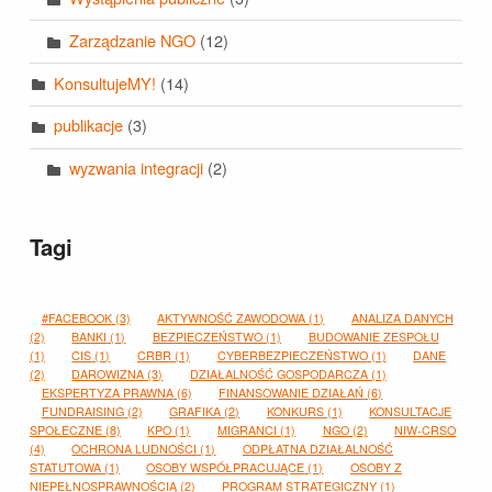
Zarządzanie NGO
(12)
KonsultujeMY!
(14)
publikacje
(3)
wyzwania integracji
(2)
Tagi
#FACEBOOK
(3)
AKTYWNOŚĆ ZAWODOWA
(1)
ANALIZA DANYCH
(2)
BANKI
(1)
BEZPIECZEŃSTWO
(1)
BUDOWANIE ZESPOŁU
(1)
CIS
(1)
CRBR
(1)
CYBERBEZPIECZEŃSTWO
(1)
DANE
(2)
DAROWIZNA
(3)
DZIAŁALNOŚĆ GOSPODARCZA
(1)
EKSPERTYZA PRAWNA
(6)
FINANSOWANIE DZIAŁAŃ
(6)
FUNDRAISING
(2)
GRAFIKA
(2)
KONKURS
(1)
KONSULTACJE
SPOŁECZNE
(8)
KPO
(1)
MIGRANCI
(1)
NGO
(2)
NIW-CRSO
(4)
OCHRONA LUDNOŚCI
(1)
ODPŁATNA DZIAŁALNOŚĆ
STATUTOWA
(1)
OSOBY WSPÓŁPRACUJĄCE
(1)
OSOBY Z
NIEPEŁNOSPRAWNOŚCIĄ
(2)
PROGRAM STRATEGICZNY
(1)