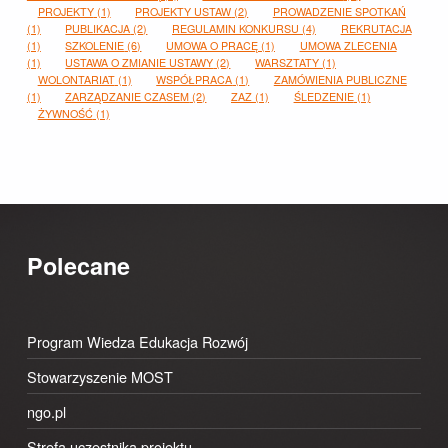
PROJEKTY
(1)
PROJEKTY USTAW
(2)
PROWADZENIE SPOTKAŃ
(1)
PUBLIKACJA
(2)
REGULAMIN KONKURSU
(4)
REKRUTACJA
(1)
SZKOLENIE
(6)
UMOWA O PRACĘ
(1)
UMOWA ZLECENIA
(1)
USTAWA O ZMIANIE USTAWY
(2)
WARSZTATY
(1)
WOLONTARIAT
(1)
WSPÓŁPRACA
(1)
ZAMÓWIENIA PUBLICZNE
(1)
ZARZĄDZANIE CZASEM
(2)
ZAZ
(1)
ŚLEDZENIE
(1)
ŻYWNOŚĆ
(1)
Polecane
Program Wiedza Edukacja Rozwój
Stowarzyszenie MOST
ngo.pl
Strefa uczestnika projektu