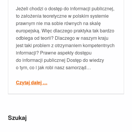
Jeżeli chodzi o dostęp do informacji publicznej,
to założenia teoretyczne w polskim systemie
prawnym nie ma sobie równych na skalę
europejską. Więc dlaczego praktyka tak bardzo
odbiega od teorii? Dlaczego w naszym kraju
jest taki problem z otrzymaniem kompetentnych
informacji? Prawne aspekty dostępu
do informacji publicznej Dostęp do wiedzy
o tym, co i jak robi nasz samorząd…
“Dostęp do informacji publicznej w Polsce. Piękna historia ze smutnym końcem?”
Czytaj dalej
…
Szukaj