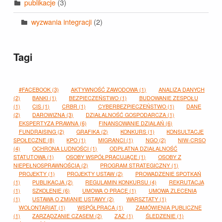
publikacje
(3)
wyzwania integracji
(2)
Tagi
#FACEBOOK
(3)
AKTYWNOŚĆ ZAWODOWA
(1)
ANALIZA DANYCH
(2)
BANKI
(1)
BEZPIECZEŃSTWO
(1)
BUDOWANIE ZESPOŁU
(1)
CIS
(1)
CRBR
(1)
CYBERBEZPIECZEŃSTWO
(1)
DANE
(2)
DAROWIZNA
(3)
DZIAŁALNOŚĆ GOSPODARCZA
(1)
EKSPERTYZA PRAWNA
(6)
FINANSOWANIE DZIAŁAŃ
(6)
FUNDRAISING
(2)
GRAFIKA
(2)
KONKURS
(1)
KONSULTACJE
SPOŁECZNE
(8)
KPO
(1)
MIGRANCI
(1)
NGO
(2)
NIW-CRSO
(4)
OCHRONA LUDNOŚCI
(1)
ODPŁATNA DZIAŁALNOŚĆ
STATUTOWA
(1)
OSOBY WSPÓŁPRACUJĄCE
(1)
OSOBY Z
NIEPEŁNOSPRAWNOŚCIĄ
(2)
PROGRAM STRATEGICZNY
(1)
PROJEKTY
(1)
PROJEKTY USTAW
(2)
PROWADZENIE SPOTKAŃ
(1)
PUBLIKACJA
(2)
REGULAMIN KONKURSU
(4)
REKRUTACJA
(1)
SZKOLENIE
(6)
UMOWA O PRACĘ
(1)
UMOWA ZLECENIA
(1)
USTAWA O ZMIANIE USTAWY
(2)
WARSZTATY
(1)
WOLONTARIAT
(1)
WSPÓŁPRACA
(1)
ZAMÓWIENIA PUBLICZNE
(1)
ZARZĄDZANIE CZASEM
(2)
ZAZ
(1)
ŚLEDZENIE
(1)