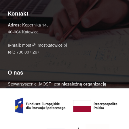
Kontakt
Kopernika 14,
Adres:
40-064 Katowice
: most @ mostkatowice.pl
e-mail
730 007 267
tel.:
O nas
Stowarzyszenie „MOST” jest
niezależną organizacją
pozarządową funkcjonującą od 1994 roku.
© 2020 Most Katowice | Realizacja:
4AD STUDIO
- strony