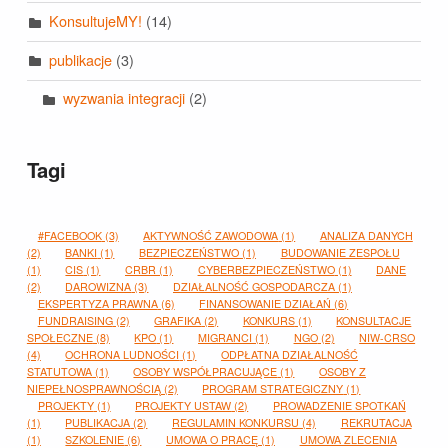
KonsultujeMY!
(14)
publikacje
(3)
wyzwania integracji
(2)
Tagi
#FACEBOOK
(3)
AKTYWNOŚĆ ZAWODOWA
(1)
ANALIZA DANYCH
(2)
BANKI
(1)
BEZPIECZEŃSTWO
(1)
BUDOWANIE ZESPOŁU
(1)
CIS
(1)
CRBR
(1)
CYBERBEZPIECZEŃSTWO
(1)
DANE
(2)
DAROWIZNA
(3)
DZIAŁALNOŚĆ GOSPODARCZA
(1)
EKSPERTYZA PRAWNA
(6)
FINANSOWANIE DZIAŁAŃ
(6)
FUNDRAISING
(2)
GRAFIKA
(2)
KONKURS
(1)
KONSULTACJE
SPOŁECZNE
(8)
KPO
(1)
MIGRANCI
(1)
NGO
(2)
NIW-CRSO
(4)
OCHRONA LUDNOŚCI
(1)
ODPŁATNA DZIAŁALNOŚĆ
STATUTOWA
(1)
OSOBY WSPÓŁPRACUJĄCE
(1)
OSOBY Z
NIEPEŁNOSPRAWNOŚCIĄ
(2)
PROGRAM STRATEGICZNY
(1)
PROJEKTY
(1)
PROJEKTY USTAW
(2)
PROWADZENIE SPOTKAŃ
(1)
PUBLIKACJA
(2)
REGULAMIN KONKURSU
(4)
REKRUTACJA
(1)
SZKOLENIE
(6)
UMOWA O PRACĘ
(1)
UMOWA ZLECENIA