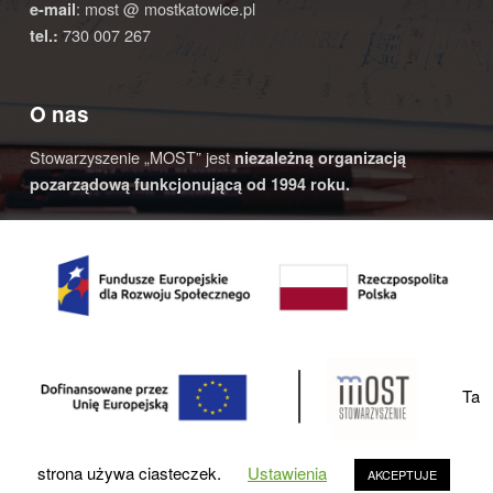
: most @ mostkatowice.pl
e-mail
730 007 267
tel.:
O nas
Stowarzyszenie „MOST” jest
niezależną organizacją
pozarządową funkcjonującą od 1994 roku.
© 2020 Most Katowice | Realizacja:
4AD STUDIO
- strony
www |
Na górę ↑
YouTube
Facebook
Back to top ↑
Ta
strona używa ciasteczek.
Ustawienia
AKCEPTUJE
MENU