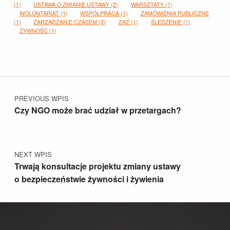
(1)
USTAWA O ZMIANIE USTAWY
(2)
WARSZTATY
(1)
WOLONTARIAT
(1)
WSPÓŁPRACA
(1)
ZAMÓWIENIA PUBLICZNE
(1)
ZARZĄDZANIE CZASEM
(2)
ZAZ
(1)
ŚLEDZENIE
(1)
ŻYWNOŚĆ
(1)
Nawigacja wpisu
PREVIOUS WPIS
Czy NGO może brać udział w przetargach?
NEXT WPIS
Trwają konsultacje projektu zmiany ustawy
o bezpieczeństwie żywności i żywienia