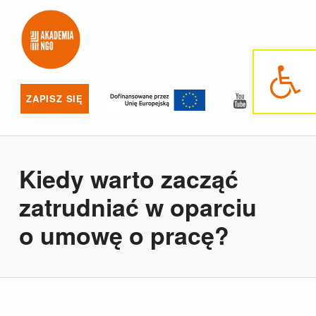
Akademia NGO
NAJLEPSZE SZKOLENIA DLA NGO
Otwórz pasek narzędzi
YouTube
Facebo
ZAPISZ SIĘ
Kiedy warto zacząć
zatrudniać w oparciu
o umowę o pracę?