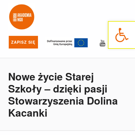
Akademia NGO
NAJLEPSZE SZKOLENIA DLA NGO
Otwórz pasek narzędzi
YouTube
Facebo
ZAPISZ SIĘ
Nowe życie Starej
Szkoły – dzięki pasji
Stowarzyszenia Dolina
Kacanki