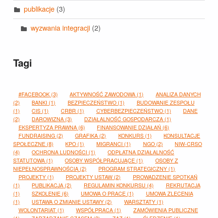
publikacje
(3)
wyzwania integracji
(2)
Tagi
#FACEBOOK
(3)
AKTYWNOŚĆ ZAWODOWA
(1)
ANALIZA DANYCH
(2)
BANKI
(1)
BEZPIECZEŃSTWO
(1)
BUDOWANIE ZESPOŁU
(1)
CIS
(1)
CRBR
(1)
CYBERBEZPIECZEŃSTWO
(1)
DANE
(2)
DAROWIZNA
(3)
DZIAŁALNOŚĆ GOSPODARCZA
(1)
EKSPERTYZA PRAWNA
(6)
FINANSOWANIE DZIAŁAŃ
(6)
FUNDRAISING
(2)
GRAFIKA
(2)
KONKURS
(1)
KONSULTACJE
SPOŁECZNE
(8)
KPO
(1)
MIGRANCI
(1)
NGO
(2)
NIW-CRSO
(4)
OCHRONA LUDNOŚCI
(1)
ODPŁATNA DZIAŁALNOŚĆ
STATUTOWA
(1)
OSOBY WSPÓŁPRACUJĄCE
(1)
OSOBY Z
NIEPEŁNOSPRAWNOŚCIĄ
(2)
PROGRAM STRATEGICZNY
(1)
PROJEKTY
(1)
PROJEKTY USTAW
(2)
PROWADZENIE SPOTKAŃ
(1)
PUBLIKACJA
(2)
REGULAMIN KONKURSU
(4)
REKRUTACJA
(1)
SZKOLENIE
(6)
UMOWA O PRACĘ
(1)
UMOWA ZLECENIA
(1)
USTAWA O ZMIANIE USTAWY
(2)
WARSZTATY
(1)
WOLONTARIAT
(1)
WSPÓŁPRACA
(1)
ZAMÓWIENIA PUBLICZNE