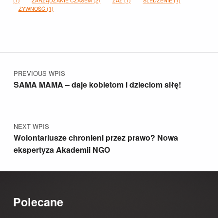
(1)
ZARZĄDZANIE CZASEM
(2)
ZAZ
(1)
ŚLEDZENIE
(1)
ŻYWNOŚĆ
(1)
Nawigacja wpisu
PREVIOUS WPIS
SAMA MAMA – daje kobietom i dzieciom siłę!
NEXT WPIS
Wolontariusze chronieni przez prawo? Nowa
ekspertyza Akademii NGO
Polecane