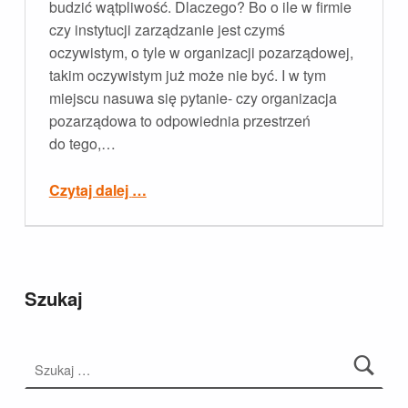
budzić wątpliwość. Dlaczego? Bo o ile w firmie
czy instytucji zarządzanie jest czymś
oczywistym, o tyle w organizacji pozarządowej,
takim oczywistym już może nie być. I w tym
miejscu nasuwa się pytanie- czy organizacja
pozarządowa to odpowiednia przestrzeń
do tego,…
“Zarządzanie w organizacji – wymysł czy konieczność?”
Czytaj dalej
…
Szukaj
Szukaj: