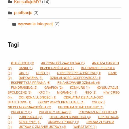
KonsultujeMY!
(14)
publikacje
(3)
wyzwania integracji
(2)
Tagi
#FACEBOOK
(3)
AKTYWNOŚĆ ZAWODOWA
(1)
ANALIZA DANYCH
(2)
BANKI
(1)
BEZPIECZEŃSTWO
(1)
BUDOWANIE ZESPOŁU
(1)
CIS
(1)
CRBR
(1)
CYBERBEZPIECZEŃSTWO
(1)
DANE
(2)
DAROWIZNA
(3)
DZIAŁALNOŚĆ GOSPODARCZA
(1)
EKSPERTYZA PRAWNA
(6)
FINANSOWANIE DZIAŁAŃ
(6)
FUNDRAISING
(2)
GRAFIKA
(2)
KONKURS
(1)
KONSULTACJE
SPOŁECZNE
(8)
KPO
(1)
MIGRANCI
(1)
NGO
(2)
NIW-CRSO
(4)
OCHRONA LUDNOŚCI
(1)
ODPŁATNA DZIAŁALNOŚĆ
STATUTOWA
(1)
OSOBY WSPÓŁPRACUJĄCE
(1)
OSOBY Z
NIEPEŁNOSPRAWNOŚCIĄ
(2)
PROGRAM STRATEGICZNY
(1)
PROJEKTY
(1)
PROJEKTY USTAW
(2)
PROWADZENIE SPOTKAŃ
(1)
PUBLIKACJA
(2)
REGULAMIN KONKURSU
(4)
REKRUTACJA
(1)
SZKOLENIE
(6)
UMOWA O PRACĘ
(1)
UMOWA ZLECENIA
(1)
USTAWA O ZMIANIE USTAWY
(2)
WARSZTATY
(1)