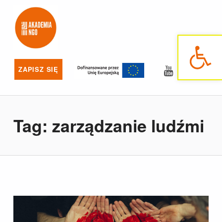
Akademia NGO
NAJLEPSZE SZKOLENIA DLA NGO
Otwórz pasek narzędzi
YouTube
Facebo
ZAPISZ SIĘ
Tag:
zarządzanie ludźmi