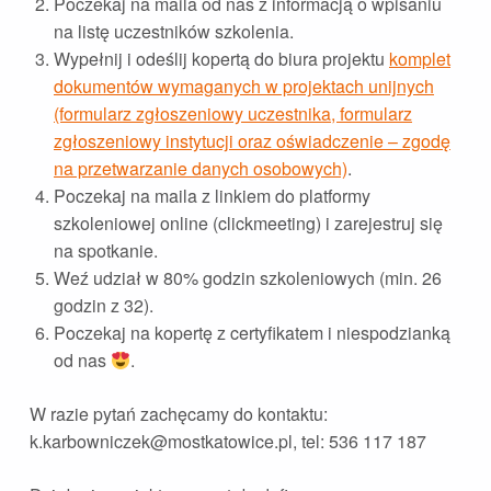
Poczekaj na maila od nas z informacją o wpisaniu
na listę uczestników szkolenia.
Wypełnij i odeślij kopertą do biura projektu
komplet
dokumentów wymaganych w projektach unijnych
(formularz zgłoszeniowy uczestnika, formularz
zgłoszeniowy instytucji oraz oświadczenie – zgodę
na przetwarzanie danych osobowych)
.
Poczekaj na maila z linkiem do platformy
szkoleniowej online (clickmeeting) i zarejestruj się
na spotkanie.
Weź udział w 80% godzin szkoleniowych (min. 26
godzin z 32).
Poczekaj na kopertę z certyfikatem i niespodzianką
od nas
.
W razie pytań zachęcamy do kontaktu:
k.karbowniczek@mostkatowice.pl, tel: 536 117 187