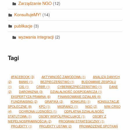
Zarządzanie NGO
(12)
KonsultujeMY!
(14)
publikacje
(3)
wyzwania integracji
(2)
Tagi
#FACEBOOK
(3)
AKTYWNOŚĆ ZAWODOWA
(1)
ANALIZA DANYCH
(2)
BANKI
(1)
BEZPIECZEŃSTWO
(1)
BUDOWANIE ZESPOŁU
(1)
CIS
(1)
CRBR
(1)
CYBERBEZPIECZEŃSTWO
(1)
DANE
(2)
DAROWIZNA
(3)
DZIAŁALNOŚĆ GOSPODARCZA
(1)
EKSPERTYZA PRAWNA
(6)
FINANSOWANIE DZIAŁAŃ
(6)
FUNDRAISING
(2)
GRAFIKA
(2)
KONKURS
(1)
KONSULTACJE
SPOŁECZNE
(8)
KPO
(1)
MIGRANCI
(1)
NGO
(2)
NIW-CRSO
(4)
OCHRONA LUDNOŚCI
(1)
ODPŁATNA DZIAŁALNOŚĆ
STATUTOWA
(1)
OSOBY WSPÓŁPRACUJĄCE
(1)
OSOBY Z
NIEPEŁNOSPRAWNOŚCIĄ
(2)
PROGRAM STRATEGICZNY
(1)
PROJEKTY
(1)
PROJEKTY USTAW
(2)
PROWADZENIE SPOTKAŃ