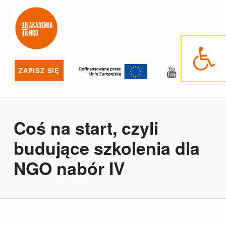
Akademia NGO
NAJLEPSZE SZKOLENIA DLA NGO
Otwórz pasek narzędzi
YouTube
Facebo
ZAPISZ SIĘ
Coś na start, czyli
budujące szkolenia dla
NGO nabór IV