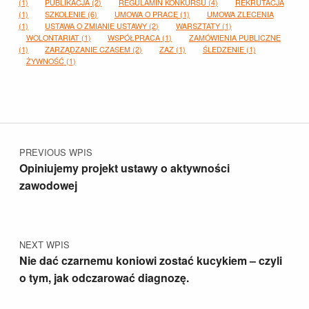
(1)
PUBLIKACJA
(2)
REGULAMIN KONKURSU
(4)
REKRUTACJA
(1)
SZKOLENIE
(6)
UMOWA O PRACĘ
(1)
UMOWA ZLECENIA
(1)
USTAWA O ZMIANIE USTAWY
(2)
WARSZTATY
(1)
WOLONTARIAT
(1)
WSPÓŁPRACA
(1)
ZAMÓWIENIA PUBLICZNE
(1)
ZARZĄDZANIE CZASEM
(2)
ZAZ
(1)
ŚLEDZENIE
(1)
ŻYWNOŚĆ
(1)
Nawigacja wpisu
PREVIOUS WPIS
Opiniujemy projekt ustawy o aktywności
zawodowej
NEXT WPIS
Nie dać czarnemu koniowi zostać kucykiem – czyli
o tym, jak odczarować diagnozę.