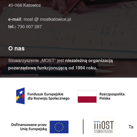
40-064 Katowice
: most @ mostkatowice.pl
e-mail
730 007 267
tel.:
O nas
Stowarzyszenie „MOST” jest
niezależną organizacją
pozarządową funkcjonującą od 1994 roku.
© 2020 Most Katowice | Realizacja:
4AD STUDIO
- strony
www |
Na górę ↑
YouTube
Facebook
Back to top ↑
Ta