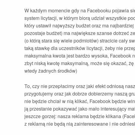
W każdym momencie gdy na Facebooku pojawia się 
system licytacji, w którym biorą udział wszystkie p
który ustawił najwyższy budżet oraz ma najbardziej
pozostaje budżet) ma największe szanse dotrzeć ze 
(o którą stara się wiele podmiotów) stracicie cały
taką stawkę dla uczestników licytacji, żeby nie pr
maksymalna kwota jest bardzo wysoka, Facebook nie
zbyt niską kwotę maksymalną, może się okazać, żę 
wtedy żadnych środków)
To, czy nie przepłacimy oraz jaki efekt odniosą nas
przygotujemy oraz jak dobrze dobierzemy naszą gru
nie będzie chciał w nią klikać, Facebook będzie wi
ją przestanie pokazywać jako mało interesujący ma
jeszcze gorzej: nasza reklama będzie klikana (Face
z reklamą nie będą nią zainteresowane i nie odni