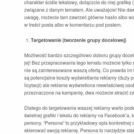
charakter ściśle tekstowy, dołączcie do niej grafik
związane z danym tematem. Ale uważajcie! Nie dawaj
uwagę, możecie tam zawrzeć główne hasło albo wasz 
w treści posta albo w komentarzu pod postem.
Targetowanie (tworzenie grupy docelowej)
Możliwość bardzo szczegółowo doboru grupy docelo
jej! Bez przepracowania tego tematu możecie tylko 
nie są zainteresowane waszą ofertą. Co prawda im 
są potencjalne koszty wyświetlania reklamy (duży p
licytacji) ale reklama wyświetlona niewłaściwej osob
przeznaczone na kampanię, dwa możecie stracić zas
Dlatego do targetowania waszej reklamy warto podej
świetnej grafiki i tekstu do reklamy na Facebook’a,
persony. “Persona” to przykładowy opis konkretnej o
skierować swoją reklamę. Persona to narzędzie sta