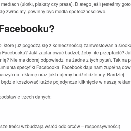
mediach (ulotki, plakaty czy prasa). Dlatego jeśli jesteśmy go
 się zwrócimy, powinny być media społecznościowe.
a Facebooku?
ób, które już pogodzą się z koniecznością zainwestowania środ
 Facebooku? Jaki zaplanować budżet, żeby nie przepłacić? Jak
nię? Nie ma dobrej odpowiedzi na żadne z tych pytań. Tak na 
ozumienia specyfiki Facebooka. Facebook daje nam zupełną dow
naczyć na reklamę oraz jaki dajemy budżet dzienny. Bardziej
e będzie kosztować każde pojedyncze kliknięcie w naszą rekla
podstawie trzech danych:
asze treści wzbudzają wśród odbiorców – responsywności)