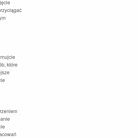
jęcie
przyciągać
tym
rnujcie
b, które
ejsze
cie
orzeniem
wanie
cie
pracowań