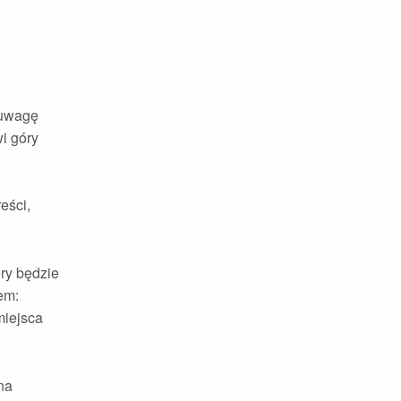
 uwagę
wi góry
eści,
óry będzie
em:
miejsca
na