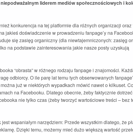
ąż niepodważalnym liderem mediów społecznościowych i kol
ż konkurencja na tej platformie dla różnych organizacji oraz f
ma jakieś doświadczenie w prowadzeniu fanpage’y na Faceboo
buduje się zasięg organiczny (dla niewtajemniczonych: zasięg o
ylko na podstawie zainteresowania jakie nasze posty uzyskują
ebooka “obrasta” w różnego rodzaju fanpage i znajomości. Każd
 uwagę odbiorcy. O ile parę lat temu tych obserwowanych fanpag
raz można już w niektórych wypadkach mówić nawet o kilkuset. C
amach na Facebooku. Dlatego obecnie, żeby faktycznie dotrzeć
ooka nie tylko czas (żeby tworzyć wartościowe treści – bez t
 jest wspaniałym narzędziem: Przede wszystkim dlatego, że p
w reklamę. Dzięki temu, możemy mieć dużo większą wartość prze