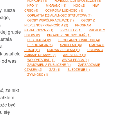
KONKURS
(1)
KONSULTACJE SPOŁECZNE
(8)
KPO
(1)
MIGRANCI
(1)
NGO
(2)
NIW-
, rusza
CRSO
(4)
OCHRONA LUDNOŚCI
(1)
ODPŁATNA DZIAŁALNOŚĆ STATUTOWA
(1)
page,
OSOBY WSPÓŁPRACUJĄCE
(1)
OSOBY Z
k
NIEPEŁNOSPRAWNOŚCIĄ
(2)
PROGRAM
STRATEGICZNY
(1)
PROJEKTY
(1)
PROJEKTY
iej grupie
USTAW
(2)
PROWADZENIE SPOTKAŃ
(1)
ustala
PUBLIKACJA
(2)
REGULAMIN KONKURSU
(4)
REKRUTACJA
(1)
SZKOLENIE
(6)
UMOWA O
za
PRACĘ
(1)
UMOWA ZLECENIA
(1)
USTAWA O
 ustalicie
ZMIANIE USTAWY
(2)
WARSZTATY
(1)
e od was
WOLONTARIAT
(1)
WSPÓŁPRACA
(1)
ZAMÓWIENIA PUBLICZNE
(1)
ZARZĄDZANIE
CZASEM
(2)
ZAZ
(1)
ŚLEDZENIE
(1)
ŻYWNOŚĆ
(1)
, że nikt
całkiem
może być
u się