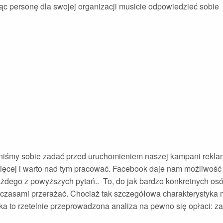
ąc personę dla swojej organizacji musicie odpowiedzieć sobie
winniśmy sobie zadać przed uruchomieniem naszej kampani rekl
ięcej i warto nad tym pracować. Facebook daje nam możliwość
dego z powyższych pytań.. To, do jak bardzo konkretnych os
czasami przerażać. Chociaż tak szczegółowa charakterystyka
ka to rzetelnie przeprowadzona analiza na pewno się opłaci: z