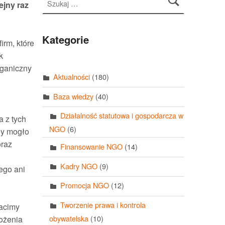
ejny raz
Kategorie
irm, które
k
rganiczny
Aktualności
(180)
Baza wiedzy
(40)
Działalność statutowa i gospodarcza w
a z tych
NGO
(6)
e’y mogło
oraz
Finansowanie NGO
(14)
Kadry NGO
(9)
ego ani
Promocja NGO
(12)
Tworzenie prawa i kontrola
łacimy
obywatelska
(10)
łożenia