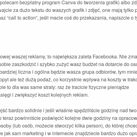
ę (polecam bezpłatny program Canva do tworzenia grafik) albo zd
cie za dużo tekstu do waszych grafik i zdjęć, one mają tylko 
“call to action”, jeśli macie coś do przekazania, napiszcie o 
wej waszej reklamy, to największa zaleta Facebooka. Nie zma
sobie zaszkodzić i szybko zużyć wasz budżet na dotarcie do osó
bardziej liczna i ogólna będzie wasza grupa odbiorów, tym mni
opyt ale też dużą podaż, co korzystnie wpływa na koszty w trak
ie to dla was same straty: raz że tracicie fizyczne pieniądze
ięgi i zwiększyć koszt kolejnych reklam.
ść bardzo solidnie i jeśli właśnie spędziliście godzinę nad tw
 to teraz powinniście poświęcić kolejne dwie godziny na opraco
soby (lub osób, możecie stworzyć kilka person), do której chce
re jak sam marketing i w internecie znajdziecie bardzo dużo o