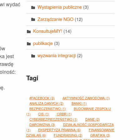
towi wydać
Wystąpienia publiczne
(3)
Zarządzanie NGO
(12)
KonsultujeMY!
(14)
publikacje
(3)
ków
wyzwania integracji
(2)
a jest
prawdę
olność:
Tagi
mę.
#FACEBOOK
(3)
AKTYWNOŚĆ ZAWODOWA
(1)
ANALIZA DANYCH
(2)
BANKI
(1)
BEZPIECZEŃSTWO
(1)
BUDOWANIE ZESPOŁU
(1)
CIS
(1)
CRBR
(1)
CYBERBEZPIECZEŃSTWO
(1)
DANE
(2)
DAROWIZNA
(3)
DZIAŁALNOŚĆ GOSPODARCZA
(1)
EKSPERTYZA PRAWNA
(6)
FINANSOWANIE
DZIAŁAŃ
(6)
FUNDRAISING
(2)
GRAFIKA
(2)