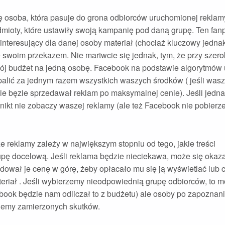
osoba, która pasuje do grona odbiorców uruchomionej reklamy
odmioty, które ustawiły swoją kampanię pod daną grupę. Ten fan
 interesujący dla danej osoby materiał (chociaż kluczowy jedna
swoim przekazem. Nie martwcie się jednak, tym, że przy szerok
 swój budżet na jedną osobę. Facebook na podstawie algorytmów 
zepalić za jednym razem wszystkich waszych środków ( jeśli was
 bęzie sprzedawał reklam po maksymalnej cenie). Jeśli jednak
nikt nie zobaczy waszej reklamy (ale też Facebook nie pobierz
ze reklamy zależy w największym stopniu od tego, jakie treści
pę docelową. Jeśli reklama będzie nieciekawa, może się okazać
ndował je cenę w górę, żeby opłacało mu się ją wyświetlać lub 
teriał . Jeśli wybierzemy nieodpowiednią grupę odbiorców, to 
book będzie nam odliczał to z budżetu) ale osoby po zapoznani
esiemy zamierzonych skutków.