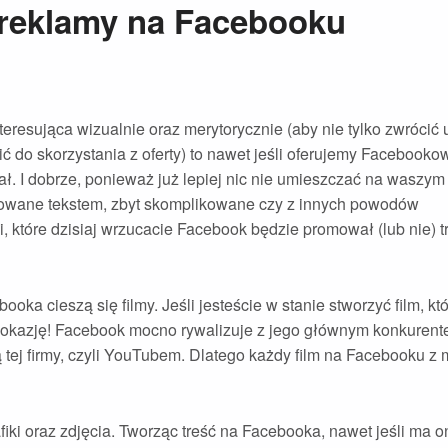
 reklamy na Facebooku
nteresująca wizualnie oraz merytorycznie (aby nie tylko zwrócić
ić do skorzystania z oferty) to nawet jeśli oferujemy Facebooko
wał. I dobrze, ponieważ już lepiej nic nie umieszczać na waszym
ładowane tekstem, zbyt skomplikowane czy z innych powodów
i, które dzisiaj wrzucacie Facebook będzie promował (lub nie) tr
a cieszą się filmy. Jeśli jesteście w stanie stworzyć film, kt
ę okazję! Facebook mocno rywalizuje z jego głównym konkurent
tej firmy, czyli YouTubem. Dlatego każdy film na Facebooku z 
ki oraz zdjęcia. Tworząc treść na Facebooka, nawet jeśli ma o