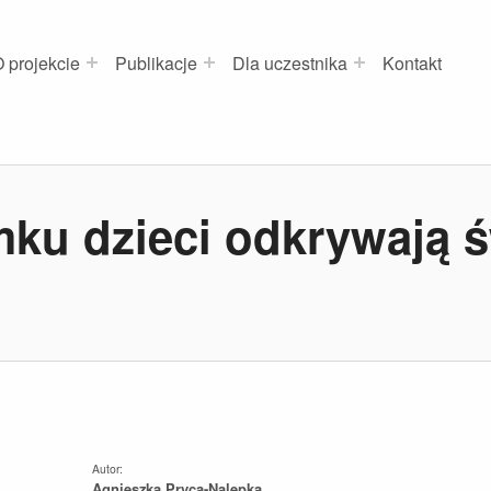
 projekcie
Publikacje
Dla uczestnika
Kontakt
u dzieci odkrywają św
Autor:
Agnieszka Pryca-Nalepka