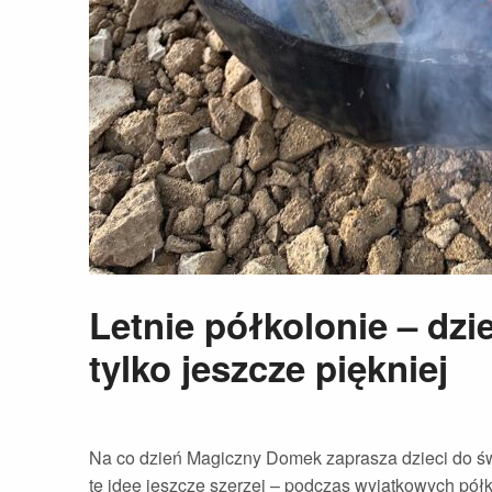
Letnie półkolonie – dzi
tylko jeszcze piękniej
Na co dzień Magiczny Domek zaprasza dzieci do świ
tę ideę jeszcze szerzej – podczas wyjątkowych półko