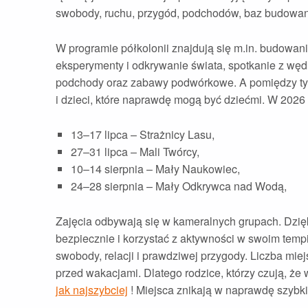
swobody, ruchu, przygód, podchodów, baz budowanyc
W programie półkolonii znajdują się m.in. budowanie
eksperymenty i odkrywanie świata, spotkanie z wę
podchody oraz zabawy podwórkowe. A pomiędzy tym 
i dzieci, które naprawdę mogą być dziećmi. W 2026
13–17 lipca – Strażnicy Lasu,
27–31 lipca – Mali Twórcy,
10–14 sierpnia – Mały Naukowiec,
24–28 sierpnia – Mały Odkrywca nad Wodą,
Zajęcia odbywają się w kameralnych grupach. Dzię
bezpiecznie i korzystać z aktywności w swoim tempie
swobody, relacji i prawdziwej przygody. Liczba mie
przed wakacjami. Dlatego rodzice, którzy czują, że
jak najszybciej
! Miejsca znikają w naprawdę szybk