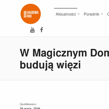
Akademia NGO
NAJLEPSZE SZKOLENIA DLA NGO
Aktualności
Poradnik
O
YouTube
Facebook
W Magicznym Domk
budują więzi
Opublikowano:
28 maja, 2026