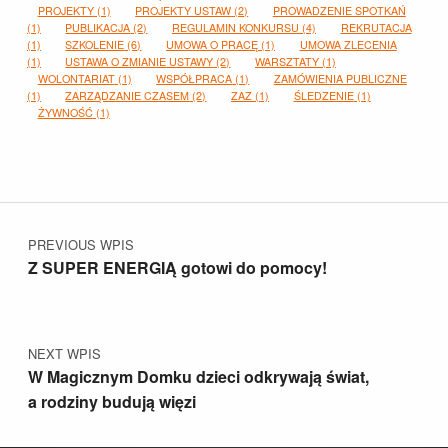
PROJEKTY
(1)
PROJEKTY USTAW
(2)
PROWADZENIE SPOTKAŃ
(1)
PUBLIKACJA
(2)
REGULAMIN KONKURSU
(4)
REKRUTACJA
(1)
SZKOLENIE
(6)
UMOWA O PRACĘ
(1)
UMOWA ZLECENIA
(1)
USTAWA O ZMIANIE USTAWY
(2)
WARSZTATY
(1)
WOLONTARIAT
(1)
WSPÓŁPRACA
(1)
ZAMÓWIENIA PUBLICZNE
(1)
ZARZĄDZANIE CZASEM
(2)
ZAZ
(1)
ŚLEDZENIE
(1)
ŻYWNOŚĆ
(1)
Nawigacja wpisu
PREVIOUS WPIS
Z SUPER ENERGIĄ gotowi do pomocy!
NEXT WPIS
W Magicznym Domku dzieci odkrywają świat,
a rodziny budują więzi