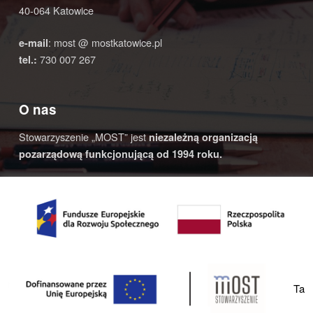
40-064 Katowice
: most @ mostkatowice.pl
e-mail
730 007 267
tel.:
O nas
Stowarzyszenie „MOST” jest
niezależną organizacją
pozarządową funkcjonującą od 1994 roku.
© 2020 Most Katowice | Realizacja:
4AD STUDIO
- strony
www |
Na górę ↑
YouTube
Facebook
Back to top ↑
Ta