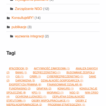
Zarządzanie NGO
(12)
KonsultujeMY!
(14)
publikacje
(3)
wyzwania integracji
(2)
Tagi
#FACEBOOK
(3)
AKTYWNOŚĆ ZAWODOWA
(1)
ANALIZA DANYCH
(2)
BANKI
(1)
BEZPIECZEŃSTWO
(1)
BUDOWANIE ZESPOŁU
(1)
CIS
(1)
CRBR
(1)
CYBERBEZPIECZEŃSTWO
(1)
DANE
(2)
DAROWIZNA
(3)
DZIAŁALNOŚĆ GOSPODARCZA
(1)
EKSPERTYZA PRAWNA
(6)
FINANSOWANIE DZIAŁAŃ
(6)
FUNDRAISING
(2)
GRAFIKA
(2)
KONKURS
(1)
KONSULTACJE
SPOŁECZNE
(8)
KPO
(1)
MIGRANCI
(1)
NGO
(2)
NIW-CRSO
(4)
OCHRONA LUDNOŚCI
(1)
ODPŁATNA DZIAŁALNOŚĆ
STATUTOWA
(1)
OSOBY WSPÓŁPRACUJĄCE
(1)
OSOBY Z
NIEPEŁNOSPRAWNOŚCIĄ
(2)
PROGRAM STRATEGICZNY
(1)