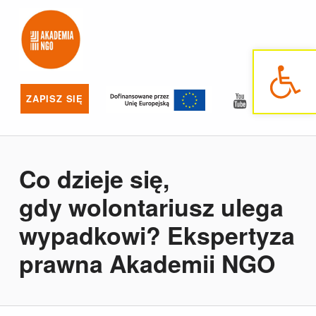
Akademia NGO
NAJLEPSZE SZKOLENIA DLA NGO
Otwórz pasek narzędzi
YouTube
Facebo
ZAPISZ SIĘ
Co dzieje się,
gdy wolontariusz ulega
wypadkowi? Ekspertyza
prawna Akademii NGO