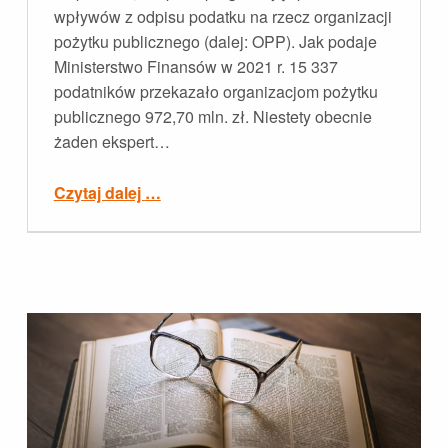
wpływów z odpisu podatku na rzecz organizacji
pożytku publicznego (dalej: OPP). Jak podaje
Ministerstwo Finansów w 2021 r. 15 337
podatników przekazało organizacjom pożytku
publicznego 972,70 mln. zł. Niestety obecnie
żaden ekspert…
“1% podatku od firm dla organizacji społecznych”
Czytaj dalej
…