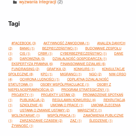
wyzwania integracji
(2)
Tagi
#FACEBOOK
(3)
AKTYWNOŚĆ ZAWODOWA
(1)
ANALIZA DANYCH
(2)
BANKI
(1)
BEZPIECZEŃSTWO
(1)
BUDOWANIE ZESPOŁU
(1)
CIS
(1)
CRBR
(1)
CYBERBEZPIECZEŃSTWO
(1)
DANE
(2)
DAROWIZNA
(3)
DZIAŁALNOŚĆ GOSPODARCZA
(1)
EKSPERTYZA PRAWNA
(6)
FINANSOWANIE DZIAŁAŃ
(6)
FUNDRAISING
(2)
GRAFIKA
(2)
KONKURS
(1)
KONSULTACJE
SPOŁECZNE
(8)
KPO
(1)
MIGRANCI
(1)
NGO
(2)
NIW-CRSO
(4)
OCHRONA LUDNOŚCI
(1)
ODPŁATNA DZIAŁALNOŚĆ
STATUTOWA
(1)
OSOBY WSPÓŁPRACUJĄCE
(1)
OSOBY Z
NIEPEŁNOSPRAWNOŚCIĄ
(2)
PROGRAM STRATEGICZNY
(1)
PROJEKTY
(1)
PROJEKTY USTAW
(2)
PROWADZENIE SPOTKAŃ
(1)
PUBLIKACJA
(2)
REGULAMIN KONKURSU
(4)
REKRUTACJA
(1)
SZKOLENIE
(6)
UMOWA O PRACĘ
(1)
UMOWA ZLECENIA
(1)
USTAWA O ZMIANIE USTAWY
(2)
WARSZTATY
(1)
WOLONTARIAT
(1)
WSPÓŁPRACA
(1)
ZAMÓWIENIA PUBLICZNE
(1)
ZARZĄDZANIE CZASEM
(2)
ZAZ
(1)
ŚLEDZENIE
(1)
ŻYWNOŚĆ
(1)