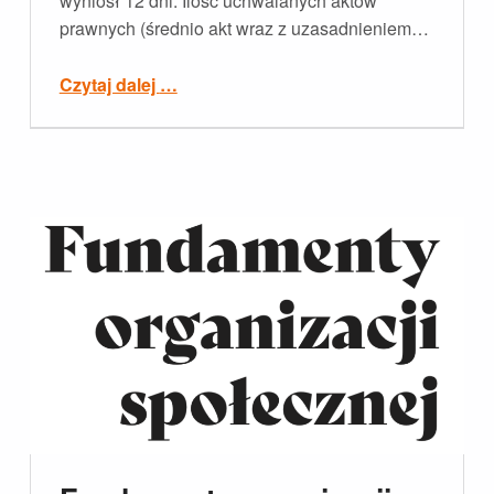
wyniósł 12 dni. Ilość uchwalanych aktów
prawnych (średnio akt wraz z uzasadnieniem…
“Jak być na bieżąco z projektami ustaw i rozporządzeń?”
Czytaj dalej
…