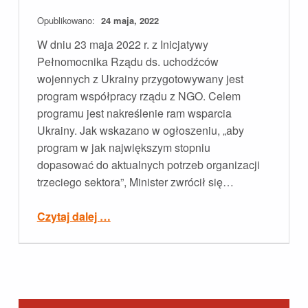
Opublikowano:
24 maja, 2022
W dniu 23 maja 2022 r. z Inicjatywy
Pełnomocnika Rządu ds. uchodźców
wojennych z Ukrainy przygotowywany jest
program współpracy rządu z NGO. Celem
programu jest nakreślenie ram wsparcia
Ukrainy. Jak wskazano w ogłoszeniu, „aby
program w jak największym stopniu
dopasować do aktualnych potrzeb organizacji
trzeciego sektora”, Minister zwrócił się…
“Przygotowujemy uwagi do rządowego programu wsparcia Ukrainy”
Czytaj dalej
…