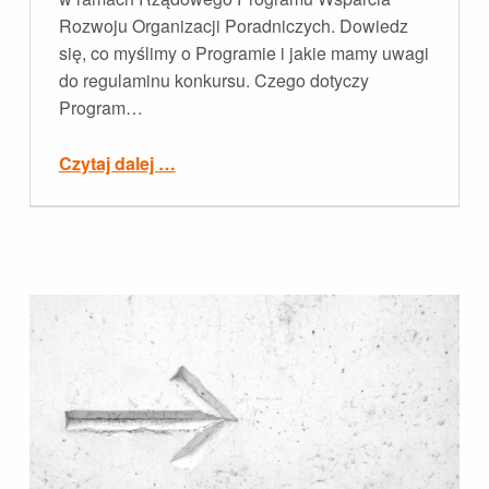
Rozwoju Organizacji Poradniczych. Dowiedz
się, co myślimy o Programie i jakie mamy uwagi
do regulaminu konkursu. Czego dotyczy
Program…
“Rządowy Program Wsparcia Rozwoju Organizacji Poradniczych”
Czytaj dalej
…