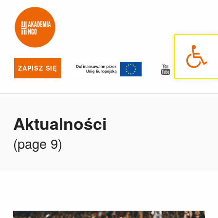
Akademia NGO
NAJLEPSZE SZKOLENIA DLA NGO
Otwórz pasek narzędzi
YouTube
Facebo
ZAPISZ SIĘ
Aktualności
(page 9)