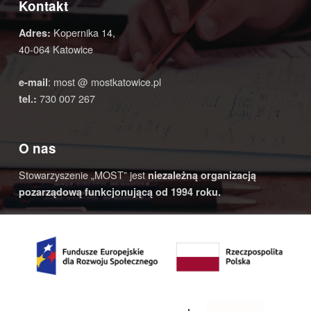
Kontakt
Kopernika 14,
Adres:
40-064 Katowice
: most @ mostkatowice.pl
e-mail
730 007 267
tel.:
O nas
Stowarzyszenie „MOST” jest
niezależną organizacją
pozarządową funkcjonującą od 1994 roku.
© 2020 Most Katowice | Realizacja:
4AD STUDIO
- strony
www |
Na górę ↑